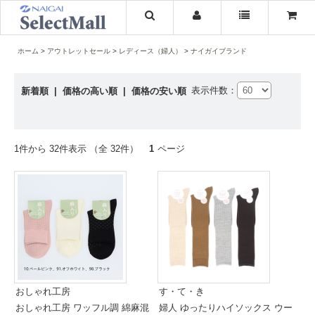
ホーム
アウトレットセール
レディース（婦人）
ナイガイブランド
表示件数：
新着順
|
価格の高い順
|
価格の安い順
1件から 32件表示 （全 32件）
1
ページ
おしゃれ工房
す・て・き
おしゃれ工房 ワッフル調 綿麻混
婦人 ゆったりハイソックス ウー