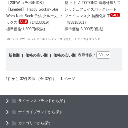
【23FW コラボ/KIDS】
整 トトノ TOTONO 遠赤外線リフ
【Limited】 Happy Socks×Star
レッシュフェイスパックシート
Wars Kids Sock 子供 クルー丈 ソ
フェイスマスク 抗酸化加工
ックス
（14233019）
（93915301）
標準価格:1,500円(税抜)
標準価格:5,000円(税抜)
ホーム
アウトレットセール
レディース（婦人）
ナイガイブランド
表示件数：
新着順
|
価格の高い順
|
価格の安い順
1件から 32件表示 （全 32件）
1
ページ
ライセンスブランドから探す
ナイガイブランドから探す
カテゴリーから探す