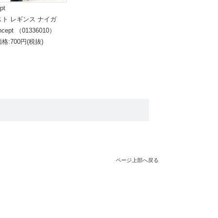
pt
スト レギンス ナイガ
ncept （01336010）
格:700円(税抜)
ページ上部へ戻る