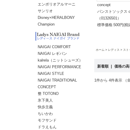
エンポリオアルマーニ
concept
サンリオ
パンストソックス co
Disney×HERALBONY
（01326501）
Champion
標準価格:500円(税
NAIGAI COMFORT
ホーム
レディス
スト
NAIGAI レギパン
kalrela（ニットシューズ）
新着順
|
価格の
NAIGAI PERFORMANCE
NAIGAI STYLE
NAIGAI TRADITIONAL
1件から 4件表示 （全
CONCEPT
整 TOTONO
氷下美人
快歩主義
ちいかわ
モフサンド
ドラえもん