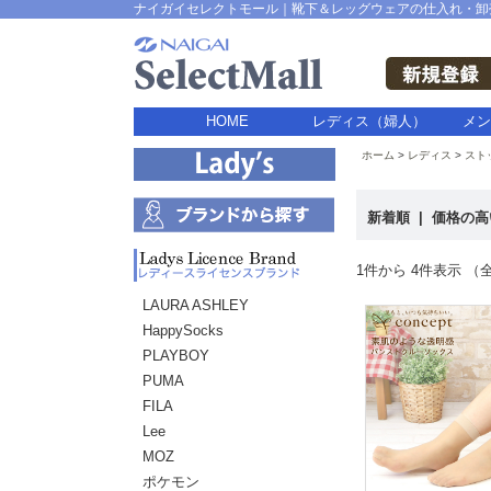
ナイガイセレクトモール｜靴下＆レッグウェアの仕入れ・卸
HOME
レディス（婦人）
メン
ホーム
レディス
スト
新着順
|
価格の
1件から 4件表示 （全
LAURA ASHLEY
HappySocks
PLAYBOY
PUMA
FILA
Lee
MOZ
ポケモン