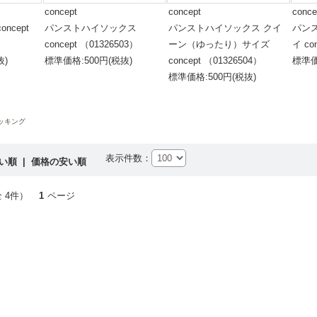
concept
concept
conce
ncept
パンストハイソックス
パンストハイソックス クイ
パン
concept （01326503）
ーン（ゆったり）サイズ
イ co
抜)
標準価格:500円(税抜)
concept （01326504）
標準価
標準価格:500円(税抜)
ッキング
表示件数：
高い順
|
価格の安い順
 4件）
1
ページ