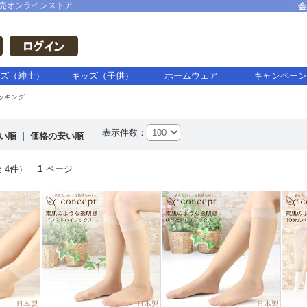
売オンラインストア
|
会
ズ（紳士）
キッズ（子供）
ホームウェア
キャンペーン
ッキング
表示件数：
高い順
|
価格の安い順
 4件）
1
ページ