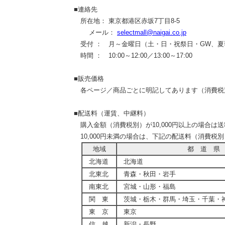
■連絡先
所在地： 東京都港区赤坂7丁目8-5
メール：
selectmall@naigai.co.jp
受付 ： 月～金曜日（土・日・祝祭日・GW、夏
時間 ： 10:00～12:00／13:00～17:00
■販売価格
各ページ／商品ごとに明記してあります（消費税
■配送料（運賃、中継料）
購入金額（消費税別）が10,000円以上の場合は
10,000円未満の場合は、下記の配送料（消費税
地域
都 道 県
北海道
北海道
北東北
青森・秋田・岩手
南東北
宮城・山形・福島
関 東
茨城・栃木・群馬・埼玉・千葉・
東 京
東京
信 越
新潟・長野