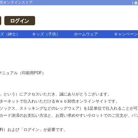
売オンラインストア
|
会
ズ（紳士）
キッズ（子供）
ホームウェア
キャンペーン
ニュアル（印刷用PDF）
」という）にアクセスいただき、誠にありがとうございます。
ターネットで仕入れいただけるＷｅｂ卸売オンラインサイトです。
ソックス、ストッキングなどのレッグウェア）を1足単位で仕入れることが可
カード決済
のお支払い方法と、お買い求めやすい小ロットでのご注文が、パ
料）および「ログイン」が必要です。