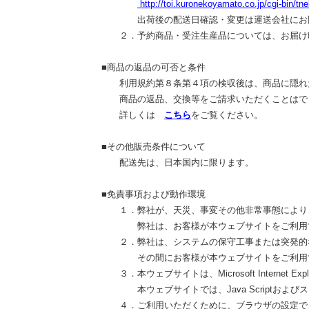
http://toi.kuronekoyamato.co.jp/cgi-bin/tn
出荷後の配送日確認・変更は運送会社にお問
２．予約商品・受注生産品については、お届け時
■商品の返品の可否と条件
利用規約第８条第４項の検収後は、商品に隠れた
商品の返品、交換等をご請求いただくことはで
詳しくは
こちら
をご覧ください。
■その他販売条件について
配送先は、日本国内に限ります。
■免責事項および動作環境
１．弊社が、天災、事変その他非常事態により、
弊社は、お客様が本ウェブサイトをご利用でき
２．弊社は、システムの保守工事または突発的な
その間にお客様が本ウェブサイトをご利用でき
３．本ウェブサイトは、Microsoft Internet E
本ウェブサイトでは、Java Scriptおよび
４．ご利用いただくために、ブラウザの設定で、Ja