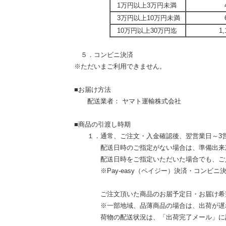
1万円以上3万円未満
3万円以上10万円未満
10万円以上30万円迄
1
５．コンビニ決済
※ただいまご利用できません。
■お届け方法
配送業者： ヤマト運輸株式会社
■商品の引渡し時期
１．通常、ご注文・入金確認後、翌営業日～3営
配送日時のご指定がない場合は、準備出来次
配送日時をご指定いただいた場合でも、ご入金
※Pay-easy（ペイジー）決済・コンビニ決
ご注文頂いた商品のお届予定日・お届け希望
※一部地域、品薄商品の場合は、出荷が遅れ
荷物の配送状況は、「出荷完了メール」に記載