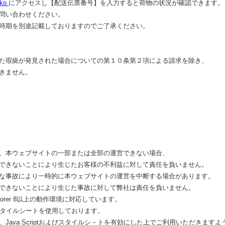
eko
にアクセスし【配送伝票番号】を入力すると荷物の状況が確認できます。
い合わせください。
期を別途記載しておりますのでご了承ください。
瑕疵が発見された場合についての第１０条第２項による請求を除き、
きません。
本ウェブサイトの一部または全部の運営できない場合、
ないことにより生じたお客様の不利益に対して責任を負いません。
事故により一時的に本ウェブサイトの運営を中断する場合があります。
ないことにより生じた事故に対して弊社は責任を負いません。
xplorer 8以上の動作環境に対応しています。
スタイルシートを使用しております。
va Scriptおよびスタイルシ－トを有効にした上でご利用いただきますよ