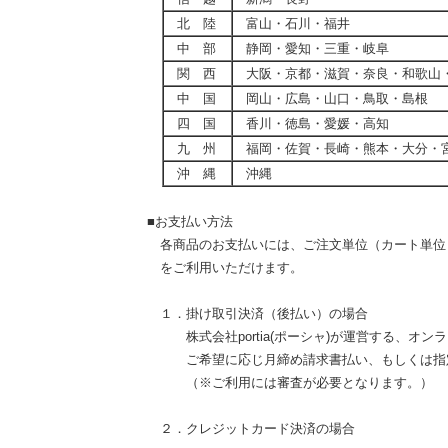
北 陸
富山・石川・福井
中 部
静岡・愛知・三重・岐阜
関 西
大阪・京都・滋賀・奈良・和歌山
中 国
岡山・広島・山口・鳥取・島根
四 国
香川・徳島・愛媛・高知
九 州
福岡・佐賀・長崎・熊本・大分・
沖 縄
沖縄
■お支払い方法
各商品のお支払いには、ご注文単位（カート単位
をご利用いただけます。
１．掛け取引決済（後払い）の場合
株式会社portia(ポーシャ)が運営する、オンライ
ご希望に応じ月締め請求書払い、もしくは指定
（※ご利用には審査が必要となります。）
２．クレジットカード決済の場合