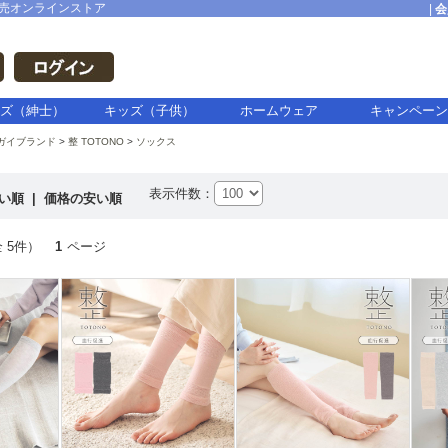
売オンラインストア
|
会
ズ（紳士）
キッズ（子供）
ホームウェア
キャンペーン
ガイブランド
整 TOTONO
ソックス
表示件数：
高い順
|
価格の安い順
 5件）
1
ページ