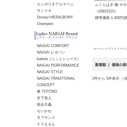
エンポリオアルマーニ
ふくらはぎ 腕 サ
サンリオ
（03915222）
Disney×HERALBONY
標準価格:1,400円(
Champion
NAIGAI COMFORT
ホーム
レディス
ナイ
NAIGAI レギパン
kalrela（ニットシューズ）
新着順
|
価格の
NAIGAI PERFORMANCE
NAIGAI STYLE
NAIGAI TRADITIONAL
1件から 5件表示 （全
CONCEPT
整 TOTONO
氷下美人
快歩主義
ちいかわ
モフサンド
ドラえもん