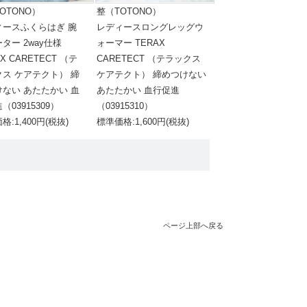
OTONO）
整（TOTONO）
ィースふくらはぎ 腕
レディースロングレッグウ
ター 2way仕様
ォーマー TERAX
AX CARETECT （テ
CARETECT （テラックス
クス ケアテクト） 締
ケアテクト） 締めつけない
けない あたたかい 血
あたたかい 血行促進
（03915309）
（03915310）
格:1,400円(税抜)
標準価格:1,600円(税抜)
ページ上部へ戻る