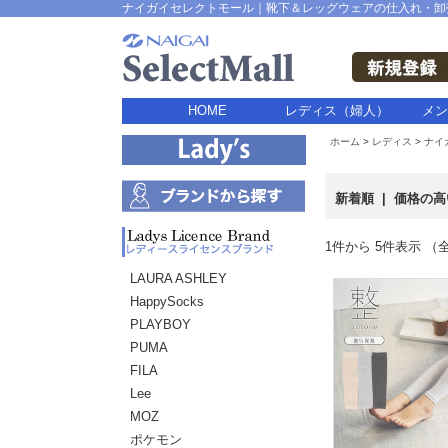
ナイガイセレクトモール｜靴下＆レッグウェアの仕入れ・卸
HOME
レディス（婦人）
メン
ホーム
レディス
ナイ
新着順
|
価格の
1件から 5件表示 （全
LAURA ASHLEY
HappySocks
PLAYBOY
PUMA
FILA
Lee
MOZ
ポケモン