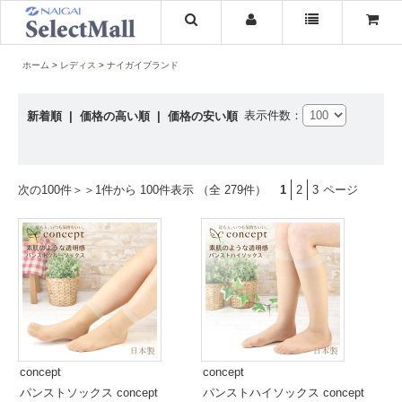
ホーム
レディス
ナイガイブランド
表示件数：
新着順
|
価格の高い順
|
価格の安い順
次の100件＞＞
1件から 100件表示 （全 279件）
1
2
3
ページ
concept
concept
パンストソックス concept
パンストハイソックス concept