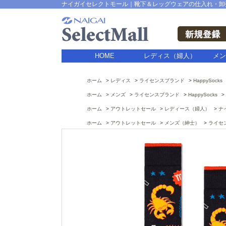
ナイガイセレクトモール｜靴下＆レッグウェアの仕入れ・卸
HOME
レディス（婦人）
メン
ホーム
レディス
ライセンスブランド
HappySocks
ホーム
メンズ
ライセンスブランド
HappySocks
ホーム
アウトレットセール
レディース（婦人）
ナ
ホーム
アウトレットセール
メンズ（紳士）
ライセ