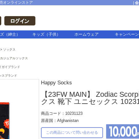
売オンラインストア
|
会
ズ（紳士）
キッズ（子供）
ホームウェア
キャンペーン
ソックス
カジュアルソックス
イガイブランド
ンスブランド
Happy Socks
【23FW MAIN】 Zodiac S
クス 靴下 ユニセックス 10231
商品コード：10231123
原産国：Afghanistan
この商品について問い合わせる