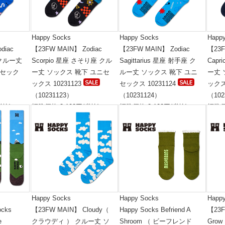
Happy Socks
Happy Socks
Happ
diac
【23FW MAIN】 Zodiac
【23FW MAIN】 Zodiac
【23F
 クルー丈
Scorpio 星座 さそり座 クル
Sagittarius 星座 射手座 ク
Capr
ニセック
ー丈 ソックス 靴下 ユニセ
ルー丈 ソックス 靴下 ユニ
ー丈 
ックス 10231123
セックス 10231124
ックス 
（10231123）
（10231124）
（102
税抜)
標準価格:2,100円(税抜)
標準価格:2,100円(税抜)
標準価
Happy Socks
Happy Socks
Happ
cks
【23FW MAIN】 Cloudy（
Happy Socks Befriend A
【23F
e
クラウディ ） クルー丈 ソ
Shroom （ ビーフレンド
Gro