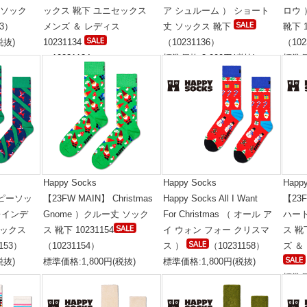
丈 ソック
ックス 靴下 ユニセックス
ア シュルーム ） ショート
ロウ
33）
メンズ ＆ レディス
丈 ソックス 靴下
靴下 1
税抜)
10231134
（10231136）
（102
（10231134）
標準価格:3,000円(税抜)
標準価
標準価格:1,800円(税抜)
Happy Socks
Happy Socks
Happ
ハッピーソッ
【23FW MAIN】 Christmas
Happy Socks All I Want
【23F
 レインデ
Gnome ）クルー丈 ソック
For Christmas （ オール ア
ハー
ソックス
ス 靴下 10231154
イ ウォン フォー クリスマ
ス 靴
153）
（10231154）
ス ）
（10231158）
ズ ＆
税抜)
標準価格:1,800円(税抜)
標準価格:1,800円(税抜)
標準価