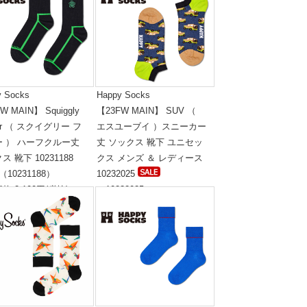
y Socks
Happy Socks
W MAIN】 Squiggly
【23FW MAIN】 SUV （
wer （ スクイグリー フ
エスユーブイ ）スニーカー
ー ） ハーフクルー丈
丈 ソックス 靴下 ユニセッ
ス 靴下 10231188
クス メンズ ＆ レディース
（10231188）
10232025
格:2,100円(税抜)
（10232025）
標準価格:1,400円(税抜)