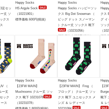
Happy Socks
Happy Socks
Happ
 【3足セッ
HS Argyle Sock
Happy Socks ハッピーソッ
Hap
クルー丈 ソ
（10221901）
クス Big Dot Snowman （
クス B
セックス
標準価格:600円(税抜)
ビッグ ドット スノーマン
グ イ
ース
）クルー丈 ソックス 靴下
ソッ
（10231056）
（102
標準価格:1,800円(税抜)
標準価
税抜)
Happy Socks
Happy Socks
Happ
UV （
【23FW MAIN】
【23FW MAIN】 Frog （
【23F
ルー丈
Mushrooms クルー丈 ソッ
フロッグ ） クルー丈 ソッ
Bur
ニセック
クス 靴下 10231078
クス 靴下 ユニセックス メ
靴下
ィース
（10231078）
ンズ ＆ レディース
＆ レ
標準価格:1,800円(税抜)
10231084