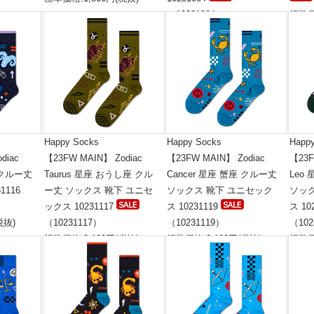
（10231084）
標準価
税抜)
標準価格:1,800円(税抜)
Happy Socks
Happy Socks
Happ
diac
【23FW MAIN】 Zodiac
【23FW MAIN】 Zodiac
【23F
 クルー丈
Taurus 星座 おうし座 クル
Cancer 星座 蟹座 クルー丈
Leo
1116
ー丈 ソックス 靴下 ユニセ
ソックス 靴下 ユニセック
ソッ
）
ックス 10231117
ス 10231119
ス 10
税抜)
（10231117）
（10231119）
（102
標準価格:2,100円(税抜)
標準価格:2,100円(税抜)
標準価