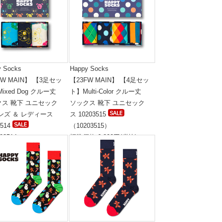
y Socks
Happy Socks
FW MAIN】 【3足セッ
【23FW MAIN】 【4足セッ
Mixed Dog クルー丈
ト】Multi-Color クルー丈
クス 靴下 ユニセック
ソックス 靴下 ユニセック
ンズ ＆ レディース
ス 10203515
3514
（10203515）
03514）
標準価格:6,800円(税抜)
格:5,300円(税抜)