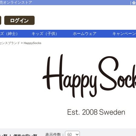
売オンラインストア
|
会
ズ（紳士）
キッズ（子供）
ホームウェア
キャンペーン
センスブランド
HappySocks
表示件数：