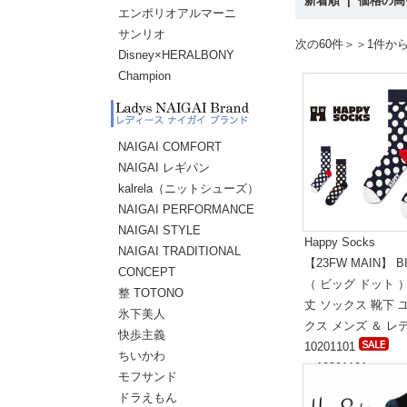
新着順
|
価格の
エンポリオアルマーニ
サンリオ
次の60件＞＞
1件から
Disney×HERALBONY
Champion
NAIGAI COMFORT
NAIGAI レギパン
kalrela（ニットシューズ）
NAIGAI PERFORMANCE
NAIGAI STYLE
Happy Socks
NAIGAI TRADITIONAL
【23FW MAIN】 B
CONCEPT
（ ビッグ ドット 
整 TOTONO
丈 ソックス 靴下 
氷下美人
クス メンズ ＆ レ
快歩主義
10201101
ちいかわ
（10201101）
モフサンド
標準価格:1,800円(
ドラえもん