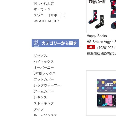
おしゃれ工房
す・て・き
スワニー（サポート）
WEATHERCOCK
Happy Socks
HS Broken Argyle 
（10201902
標準価格:600円(税
ソックス
ハイソックス
オーバーニー
5本指ソックス
フットカバー
レッグウォーマー
アームカバー
レギンス
ストッキング
タイツ
ルームソックス