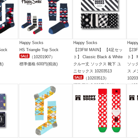
Happy Socks
Happy Socks
Happ
Sock
HS Triangle Top Sock
【23FW MAIN】 【4足セッ
【23
）
（10201907）
ト】 Classic Black & White
ト】 
抜)
標準価格:600円(税抜)
クルー丈 ソックス 靴下 ユ
ソッ
ニセックス 10203513
ス メ
（10203513）
1020
標準価格:6,800円(税抜)
（102
標準価