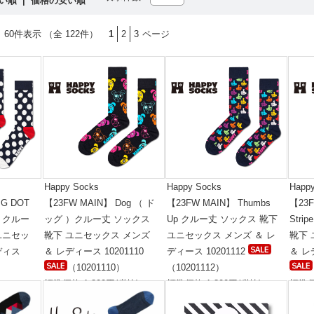
高い順
|
価格の安い順
 60件表示 （全 122件）
1
2
3
ページ
Happy Socks
Happy Socks
Happ
IG DOT
【23FW MAIN】 Dog （ ド
【23FW MAIN】 Thumbs
【23F
）クルー
ッグ ）クルー丈 ソックス
Up クルー丈 ソックス 靴下
Str
ユニセッ
靴下 ユニセックス メンズ
ユニセックス メンズ ＆ レ
靴下
ディス
＆ レディース 10201110
ディース 10201112
＆ レ
（10201110）
（10201112）
標準価格:1,800円(税抜)
標準価格:1,800円(税抜)
標準価
税抜)