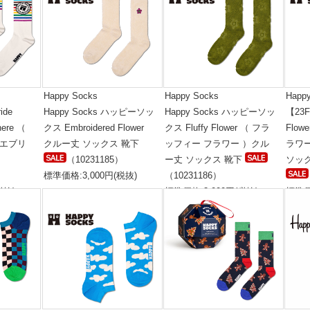
Happy Socks
Happy Socks
Happ
ide
Happy Socks ハッピーソッ
Happy Socks ハッピーソッ
【23F
here （
クス Embroidered Flower
クス Fluffy Flower （ フラ
Flo
 エブリ
クルー丈 ソックス 靴下
ッフィー フラワー ）クル
ラワ
（10231185）
ー丈 ソックス 靴下
ソック
標準価格:3,000円(税抜)
（10231186）
税抜)
標準価格:3,000円(税抜)
標準価