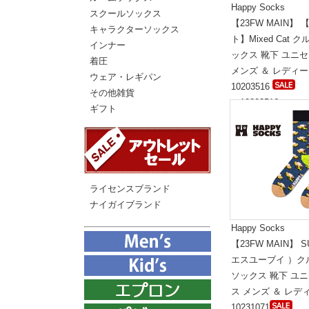
Happy Socks
スクールソックス
【23FW MAIN】
キャラクターソックス
ト】Mixed Cat 
インナー
ックス 靴下 ユニ
着圧
メンズ ＆ レディ
ウェア・レギパン
10203516
その他雑貨
（10203516）
ギフト
標準価格:5,300円(
ライセンスブランド
ナイガイブランド
Happy Socks
【23FW MAIN】 S
エスユーブイ ）ク
ソックス 靴下 ユ
ス メンズ ＆ レデ
10231071