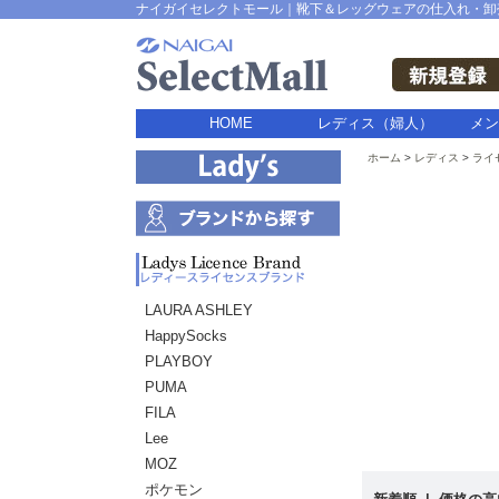
ナイガイセレクトモール｜靴下＆レッグウェアの仕入れ・卸
HOME
レディス（婦人）
メン
ホーム
レディス
ライ
LAURA ASHLEY
HappySocks
PLAYBOY
PUMA
FILA
Lee
MOZ
ポケモン