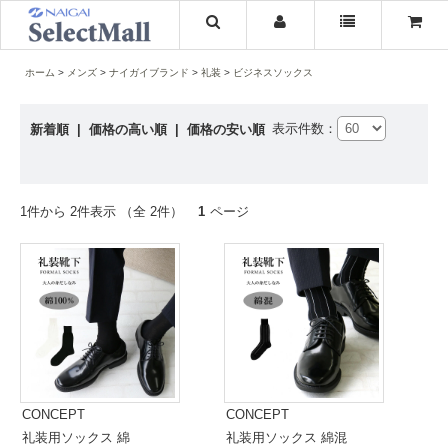
ホーム
メンズ
ナイガイブランド
礼装
ビジネスソックス
表示件数：
新着順
|
価格の高い順
|
価格の安い順
1件から 2件表示 （全 2件）
1
ページ
CONCEPT
CONCEPT
礼装用ソックス 綿
礼装用ソックス 綿混