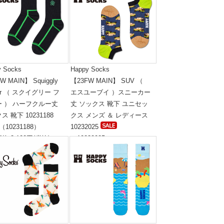
y Socks
Happy Socks
W MAIN】 Squiggly
【23FW MAIN】 SUV （
wer （ スクイグリー フ
エスユーブイ ）スニーカー
ー ） ハーフクルー丈
丈 ソックス 靴下 ユニセッ
ス 靴下 10231188
クス メンズ ＆ レディース
（10231188）
10232025
格:2,100円(税抜)
（10232025）
標準価格:1,400円(税抜)