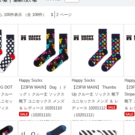
高い順
|
価格の安い順
ら 100件表示 （全 108件）
1
2
ページ
Happy Socks
Happy Socks
Happ
IG DOT
【23FW MAIN】 Dog （ ド
【23FW MAIN】 Thumbs
【23F
）クルー
ッグ ）クルー丈 ソックス
Up クルー丈 ソックス 靴下
Str
ユニセッ
靴下 ユニセックス メンズ
ユニセックス メンズ ＆ レ
靴下
ディス
＆ レディース 10201110
ディース 10201112
＆ レ
（10201110）
（10201112）
標準価格:1,800円(税抜)
標準価格:1,800円(税抜)
標準価
税抜)