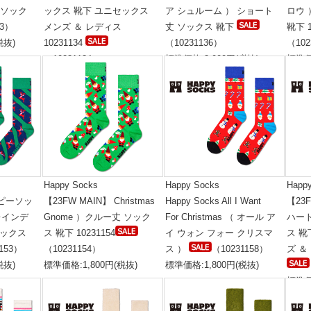
丈 ソック
ックス 靴下 ユニセックス
ア シュルーム ） ショート
ロウ
33）
メンズ ＆ レディス
丈 ソックス 靴下
靴下 1
税抜)
10231134
（10231136）
（102
（10231134）
標準価格:3,000円(税抜)
標準価
標準価格:1,800円(税抜)
Happy Socks
Happy Socks
Happ
ハッピーソッ
【23FW MAIN】 Christmas
Happy Socks All I Want
【23F
 レインデ
Gnome ）クルー丈 ソック
For Christmas （ オール ア
ハー
ソックス
ス 靴下 10231154
イ ウォン フォー クリスマ
ス 靴
153）
（10231154）
ス ）
（10231158）
ズ ＆
税抜)
標準価格:1,800円(税抜)
標準価格:1,800円(税抜)
標準価