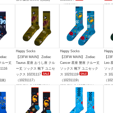
（10231084）
標準価
税抜)
標準価格:1,800円(税抜)
Happy Socks
Happy Socks
Happ
diac
【23FW MAIN】 Zodiac
【23FW MAIN】 Zodiac
【23F
 クルー丈
Taurus 星座 おうし座 クル
Cancer 星座 蟹座 クルー丈
Leo
1116
ー丈 ソックス 靴下 ユニセ
ソックス 靴下 ユニセック
ソッ
）
ックス 10231117
ス 10231119
ス 10
税抜)
（10231117）
（10231119）
（102
標準価格:2,100円(税抜)
標準価格:2,100円(税抜)
標準価