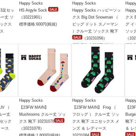
Happy Socks
Happy Socks
Happ
 【3足セッ
HS Argyle Sock
Happy Socks ハッピーソッ
Hap
クルー丈 ソ
（10221901）
クス Big Dot Snowman （
クス B
セックス
標準価格:600円(税抜)
ビッグ ドット スノーマン
グ イ
ース
）クルー丈 ソックス 靴下
ソッ
（10231056）
（102
標準価格:1,800円(税抜)
標準価
税抜)
Happy Socks
Happy Socks
Happ
UV （
【23FW MAIN】
【23FW MAIN】 Frog （
【23F
ルー丈
Mushrooms クルー丈 ソッ
フロッグ ） クルー丈 ソッ
Bur
ニセック
クス 靴下 10231078
クス 靴下 ユニセックス メ
靴下
ィース
（10231078）
ンズ ＆ レディース
＆ レ
標準価格:1,800円(税抜)
10231084