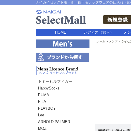
ナイガイセレクトモール｜靴下＆レッグウェアの仕入れ・卸
HOME
レディス（婦人）
メン
ホーム
メンズ
ライセ
トミーヒルフィガー
HappySocks
PUMA
FILA
PLAYBOY
Lee
ARNOLD PALMER
MOZ