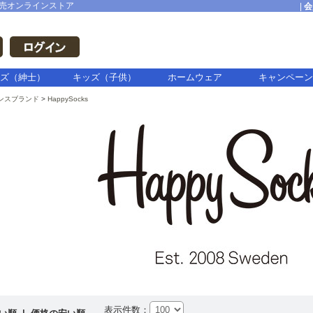
売オンラインストア
|
会
ズ（紳士）
キッズ（子供）
ホームウェア
キャンペーン
ンスブランド
HappySocks
表示件数：