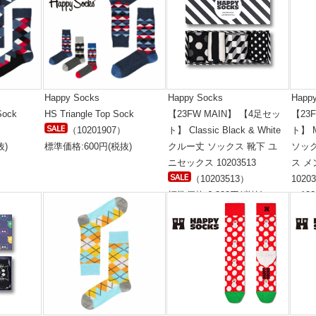
Happy Socks
Happy Socks
Happ
Sock
HS Triangle Top Sock
【23FW MAIN】 【4足セッ
【23
）
（10201907）
ト】 Classic Black & White
ト】 
抜)
標準価格:600円(税抜)
クルー丈 ソックス 靴下 ユ
ソッ
ニセックス 10203513
ス メ
（10203513）
1020
標準価格:6,800円(税抜)
（102
標準価