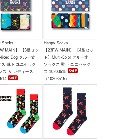
y Socks
Happy Socks
FW MAIN】 【3足セッ
【23FW MAIN】 【4足セッ
Mixed Dog クルー丈
ト】Multi-Color クルー丈
クス 靴下 ユニセック
ソックス 靴下 ユニセック
ンズ ＆ レディース
ス 10203515
3514
（10203515）
03514）
標準価格:6,800円(税抜)
格:5,300円(税抜)