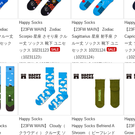
Happy Socks
Happy Socks
Happ
diac
【23FW MAIN】 Zodiac
【23FW MAIN】 Zodiac
【23F
 クルー丈
Scorpio 星座 さそり座 クル
Sagittarius 星座 射手座 ク
Capr
ニセック
ー丈 ソックス 靴下 ユニセ
ルー丈 ソックス 靴下 ユニ
ー丈 
ックス 10231123
セックス 10231124
ックス 
（10231123）
（10231124）
（102
税抜)
標準価格:2,100円(税抜)
標準価格:2,100円(税抜)
標準価
Happy Socks
Happy Socks
Happ
cks
【23FW MAIN】 Cloudy（
Happy Socks Befriend A
【23F
e
クラウディ ） クルー丈 ソ
Shroom （ ビーフレンド
Gro