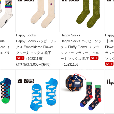
Happy Socks
Happy Socks
Happ
ide
Happy Socks ハッピーソッ
Happy Socks ハッピーソッ
【23F
here （
クス Embroidered Flower
クス Fluffy Flower （ フラ
Flo
 エブリ
クルー丈 ソックス 靴下
ッフィー フラワー ）クル
ラワ
（10231185）
ー丈 ソックス 靴下
ソック
標準価格:3,000円(税抜)
（10231186）
税抜)
標準価格:3,000円(税抜)
標準価