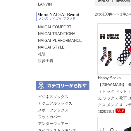
新着順
|
価格の
LANVIN
次の100件＞＞
1件か
NAIGAI COMFORT
NAIGAI TRADITIONAL
NAIGAI PERFORMANCE
NAIGAI STYLE
礼装
快歩主義
Happy Socks
【23FW MAIN】 B
（ ビッグ ドット 
ビジネスソックス
丈 ソックス 靴下 
カジュアルソックス
クス メンズ ＆ レ
スポーツソックス
10201101
フットカバー
（10201101）
アンダーウェアー
標準価格:1,800円(
タイツ・ストッキング