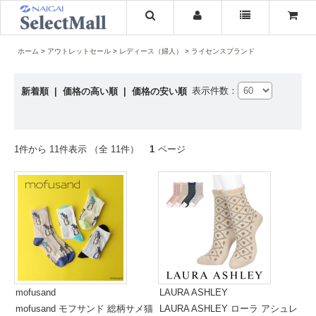
ホーム
アウトレットセール
レディース（婦人）
ライセンスブランド
表示件数：
新着順
|
価格の高い順
|
価格の安い順
1件から 11件表示 （全 11件）
1
ページ
mofusand
LAURA ASHLEY
mofusand モフサンド 総柄サメ猫
LAURA ASHLEY ローラ アシュレ