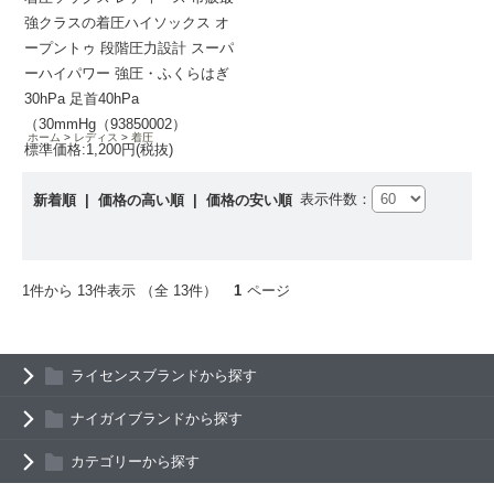
強クラスの着圧ハイソックス オ
ープントゥ 段階圧力設計 スーパ
ーハイパワー 強圧・ふくらはぎ
30hPa 足首40hPa
（30mmHg（93850002）
ホーム
レディス
着圧
標準価格:1,200円(税抜)
表示件数：
新着順
|
価格の高い順
|
価格の安い順
1件から 13件表示 （全 13件）
1
ページ
ライセンスブランドから探す
ナイガイブランドから探す
カテゴリーから探す