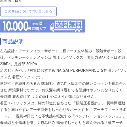
原産国：日本
この商品について問い合わせる
商品説明
左右設計・アーチフィットサポート、横アーチ立体編み・段階サポート設
計、ベンチレーションメッシュ 着圧 ハイソックス、着圧力値/ふくらはぎ部
23hPa、足首部 30hPa
足のむくみやハリ対策におすすめ NAIGAI PERFORMANCE 女性用 ハイソッ
クス丈 着圧ソックスです。
速乾性・伸縮性のある合成繊維と 通気性・吸水性の良いコットンを組み合わ
せた 綿混素材ですので、お洗濯を繰り返しても型崩れやシワになりにくく
長時間 履き続けても 足の蒸れやニオイが気になりません。
着圧 ハイソックスは、脚の部位に合わせた 「段階圧着設計」、 長時間運動
すると崩れやすいアーチ部分をしっかりサポートする 「アーチフィットサポ
ート」、 湿気や汗による不快感を軽減する「ベンチレーションメッシュ」、
母趾球と小指珠を優しく包み込み 指先でしっかりと踏ん張れる「横アーチ