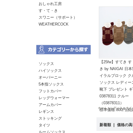
おしゃれ工房
す・て・き
スワニー（サポート）
WEATHERCOCK
【25fw】すてき 
ソックス
き by NAIGAI 日
ハイソックス
イラルブロック ク
オーバーニー
ソックス レディー
5本指ソックス
靴下 プレゼント 
フットカバー
03878311 クルー
レッグウォーマー
（03878311）
アームカバー
ホーム
レディス
ナイ
標準価格:800円(税
レギンス
ストッキング
新着順
|
価格の
タイツ
ルームソックス