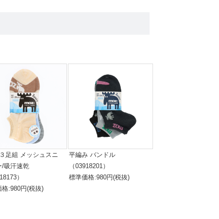
 ３足組 メッシュスニ
平編み バンドル
ー/吸汗速乾
（03918201）
18173）
標準価格:980円(税抜)
格:980円(税抜)