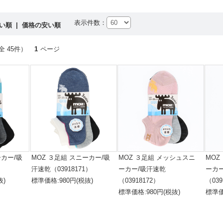
表示件数：
高い順
|
価格の安い順
全 45件）
1
ページ
ーカー/吸
MOZ ３足組 スニーカー/吸
MOZ ３足組 メッシュスニ
MOZ
）
汗速乾（03918171）
ーカー/吸汗速乾
ーカ
抜)
標準価格:980円(税抜)
（03918172）
（039
標準価格:980円(税抜)
標準価