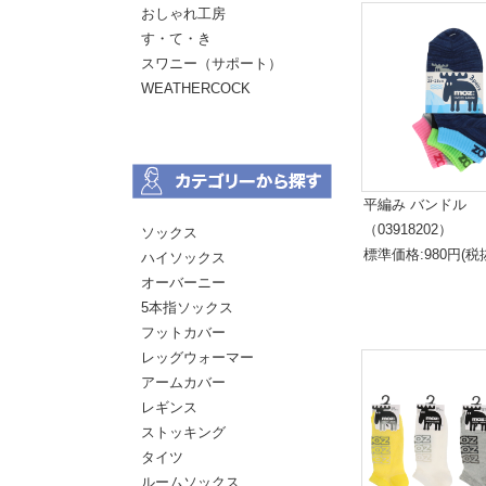
おしゃれ工房
す・て・き
スワニー（サポート）
WEATHERCOCK
平編み バンドル
（03918202）
ソックス
標準価格:980円(税
ハイソックス
オーバーニー
5本指ソックス
フットカバー
レッグウォーマー
アームカバー
レギンス
ストッキング
タイツ
ルームソックス