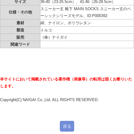
サイズ
36-40（23-25.5cm）、41-46（26-29.5cm）
スニーカー丈 靴下 MAIN SOCKS スニーカー丈のベ
仕様・その他
ーシックシリーズモデル、ID:P000392
素材
綿、ナイロン、ポリウレタン
製造
トルコ
販売
（株）ナイガイ
関連ワード
本サイトにおいて掲載されている著作権（画像等）の転用は固くお断りいた
します。
Copyright(C) NAIGAI Co.,Ltd. ALL RIGHTS RESERVED.
戻る