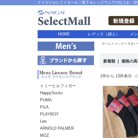
ナイガイセレクトモール｜靴下＆レッグウェアの仕入れ・卸
HOME
レディス（婦人）
メン
ホーム
メンズ
大きい
新着順
|
価格の
1件から 13件表示 （
トミーヒルフィガー
HappySocks
PUMA
FILA
PLAYBOY
Lee
ARNOLD PALMER
MOZ