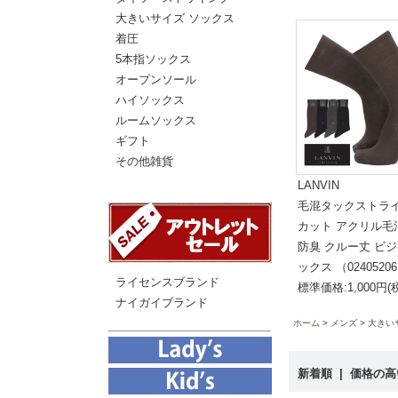
大きいサイズ ソックス
着圧
5本指ソックス
オープンソール
ハイソックス
ルームソックス
ギフト
その他雑貨
LANVIN
毛混タックストライ
カット アクリル毛
防臭 クルー丈 ビジ
ックス （0240520
ライセンスブランド
標準価格:1,000円(
ナイガイブランド
ホーム
メンズ
大きい
新着順
|
価格の