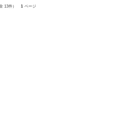
全 13件）
1
ページ