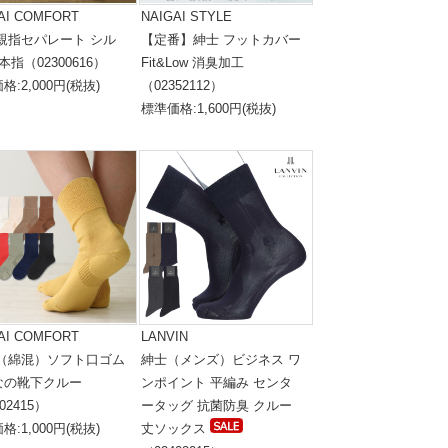
AI COMFORT
NAIGAI STYLE
 親指セパレート シル
【定番】紳士 フットカバー
本指（02300616）
Fit&Low 消臭加工
格:2,000円(税抜)
（02352112）
標準価格:1,600円(税抜)
AI COMFORT
LANVIN
 （綿混）ソフト口ゴム
紳士（メンズ）ビジネス ワ
なの靴下クルー
ンポイント 平編み センタ
02415）
ータッグ 抗菌防臭 クルー
格:1,000円(税抜)
丈ソックス