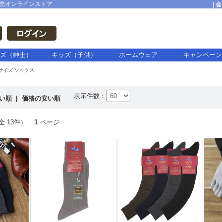
売オンラインストア
|
会
ズ（紳士）
キッズ（子供）
ホームウェア
キャンペーン
サイズ ソックス
表示件数：
高い順
|
価格の安い順
全 13件）
1
ページ