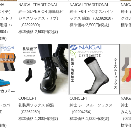
NAL
NAIGAI TRADITIONAL
NAIGAI TRADITIONAL
NAIG
エイチ）
紳士 SUPERIOR 海島綿ビ
紳士 F&H ビジネスハイソ
紳士
えたトリ
ジネスソックス（リブ）
ックス 綿混 （02392910）
ク混5
毛混 ハ
（02392600）
標準価格:2,500円(税抜)
標準価
904）
標準価格:2,500円(税抜)
税抜)
CONCEPT
CONCEPT
NAIG
トカバー
礼装用ソックス 綿混
紳士 シースルーソックス
紳士
工
（02262259）
（02204264）
みん
標準価格:1,200円(税抜)
標準価格:1,000円(税抜)
（023
税抜)
標準価