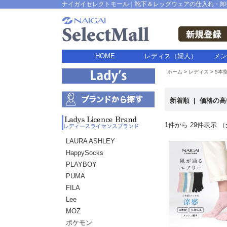
ナイガイセレクトモール｜靴下＆レッグウェアの仕入れ・卸
HOME
レディス（婦人）
メン
ホーム
レディス
5本
新着順
|
価格の
1件から 29件表示 （
LAURA ASHLEY
HappySocks
PLAYBOY
PUMA
FILA
Lee
MOZ
ポケモン