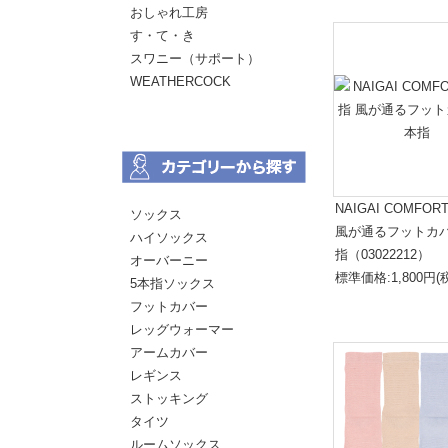
おしゃれ工房
す・て・き
スワニー（サポート）
WEATHERCOCK
NAIGAI COMFO
ソックス
風が通るフットカバ
ハイソックス
指（03022212）
オーバーニー
標準価格:1,800円(
5本指ソックス
フットカバー
レッグウォーマー
アームカバー
レギンス
ストッキング
タイツ
ルームソックス