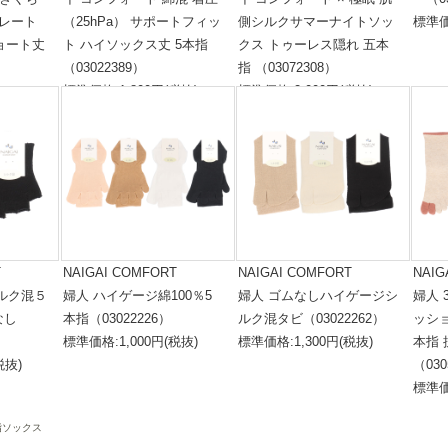
パレート
（25hPa） サポートフィッ
側シルクサマーナイトソッ
標準価
ショート丈
ト ハイソックス丈 5本指
クス トゥーレス隠れ 五本
（03022389）
指 （03072308）
標準価格:1,800円(税抜)
標準価格:2,000円(税抜)
税抜)
T
NAIGAI COMFORT
NAIGAI COMFORT
NAIG
ルク混５
婦人 ハイゲージ綿100％5
婦人 ゴムなしハイゲージシ
婦人 
なし
本指（03022226）
ルク混タビ（03022262）
ッシ
標準価格:1,000円(税抜)
標準価格:1,300円(税抜)
本指
税抜)
（030
標準価
指ソックス