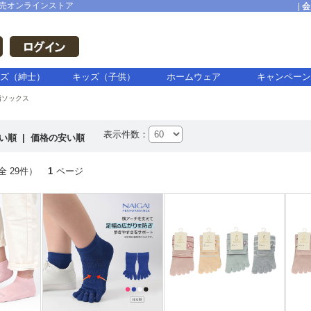
売オンラインストア
|
会
ズ（紳士）
キッズ（子供）
ホームウェア
キャンペーン
指ソックス
表示件数：
高い順
|
価格の安い順
全 29件）
1
ページ