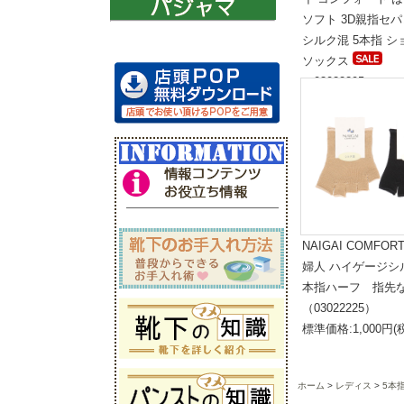
ソフト 3D親指セ
シルク混 5本指 
ソックス
（03022295）
標準価格:1,800円(
NAIGAI COMFOR
婦人 ハイゲージシ
本指ハーフ 指先
（03022225）
標準価格:1,000円(
ホーム
レディス
5本