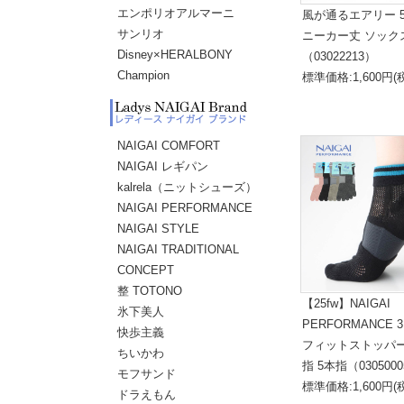
エンポリオアルマーニ
風が通るエアリー 
サンリオ
ニーカー丈 ソック
Disney×HERALBONY
（03022213）
Champion
標準価格:1,600円(
NAIGAI COMFORT
NAIGAI レギパン
kalrela（ニットシューズ）
NAIGAI PERFORMANCE
NAIGAI STYLE
NAIGAI TRADITIONAL
CONCEPT
整 TOTONO
【25fw】NAIGAI
氷下美人
PERFORMANCE
快歩主義
フィットストッパー
ちいかわ
指 5本指（030500
モフサンド
標準価格:1,600円(
ドラえもん