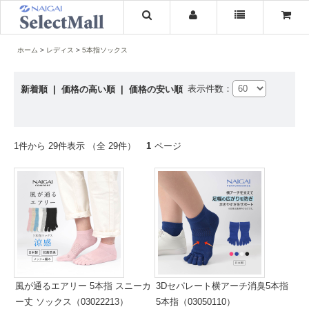
ホーム
レディス
5本指ソックス
表示件数：
新着順
|
価格の高い順
|
価格の安い順
1件から 29件表示 （全 29件）
1
ページ
風が通るエアリー 5本指 スニーカ
3Dセパレート横アーチ消臭5本指
ー丈 ソックス（03022213）
5本指（03050110）