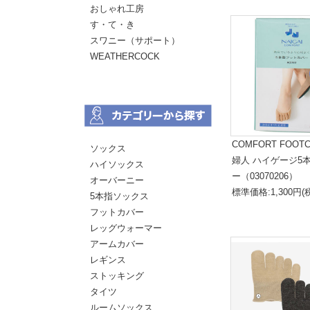
おしゃれ工房
す・て・き
スワニー（サポート）
WEATHERCOCK
COMFORT FOOT
ソックス
婦人 ハイゲージ5
ハイソックス
ー（03070206）
オーバーニー
標準価格:1,300円(
5本指ソックス
フットカバー
レッグウォーマー
アームカバー
レギンス
ストッキング
タイツ
ルームソックス