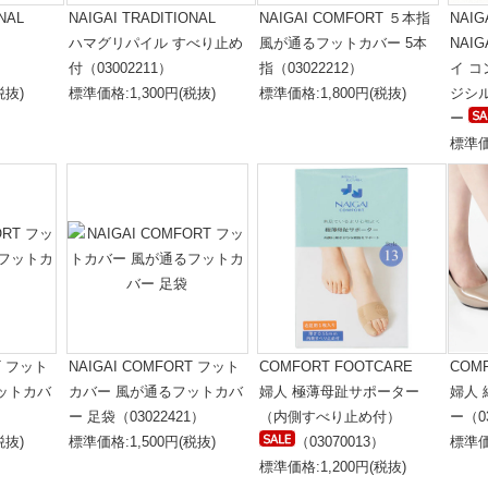
NAL
NAIGAI TRADITIONAL
NAIGAI COMFORT ５本指
NAIG
ハマグリパイル すべり止め
風が通るフットカバー 5本
NAI
付（03002211）
指（03022212）
イ 
税抜)
標準価格:1,300円(税抜)
標準価格:1,800円(税抜)
ジシル
ー
標準価
RT フット
NAIGAI COMFORT フット
COMFORT FOOTCARE
COM
ットカバ
カバー 風が通るフットカバ
婦人 極薄母趾サポーター
婦人
ー 足袋（03022421）
（内側すべり止め付）
ー（03
税抜)
標準価格:1,500円(税抜)
（03070013）
標準価
標準価格:1,200円(税抜)