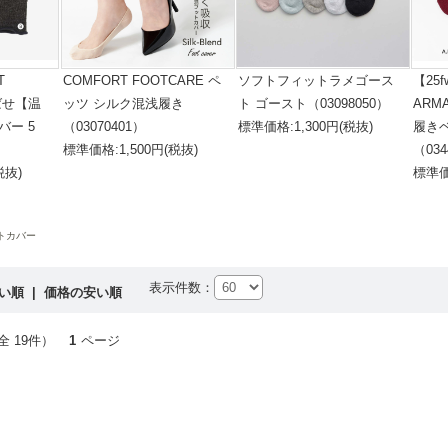
T
COMFORT FOOTCARE ペ
ソフトフィットラメゴース
【25
のばせ【温
ッツ シルク混浅履き
ト ゴースト（03098050）
ARM
バー 5
（03070401）
標準価格:1,300円(税抜)
履き
標準価格:1,500円(税抜)
（034
税抜)
標準価
トカバー
表示件数：
高い順
|
価格の安い順
全 19件）
1
ページ