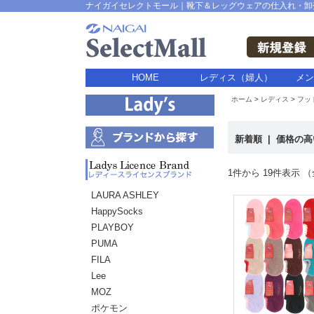
ナイガイセレクトモール｜靴下＆レッグウェアの仕入れ・卸
HOME
レディス（婦人）
メン
ホーム
レディス
フッ
新着順
|
価格の
1件から 19件表示 （
LAURA ASHLEY
HappySocks
PLAYBOY
PUMA
FILA
Lee
MOZ
ポケモン