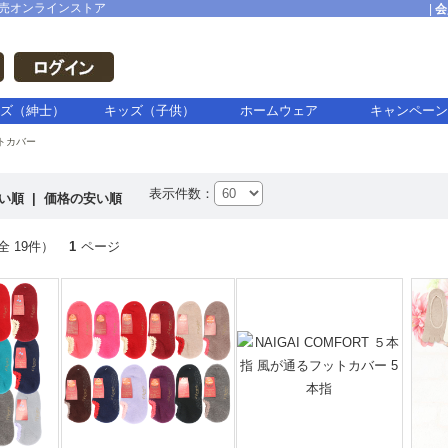
売オンラインストア
|
会
ズ（紳士）
キッズ（子供）
ホームウェア
キャンペーン
トカバー
表示件数：
高い順
|
価格の安い順
全 19件）
1
ページ