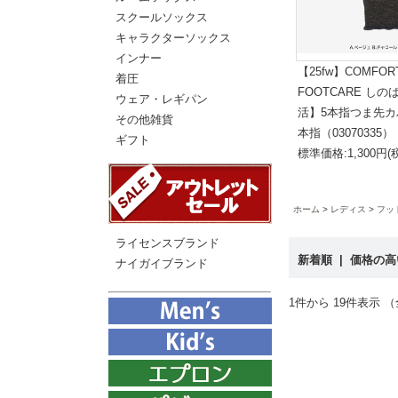
スクールソックス
キャラクターソックス
インナー
【25fw】COMFOR
着圧
FOOTCARE し
ウェア・レギパン
活】5本指つま先カ
その他雑貨
本指（03070335）
ギフト
標準価格:1,300円(
ホーム
レディス
フッ
ライセンスブランド
新着順
|
価格の
ナイガイブランド
1件から 19件表示 （