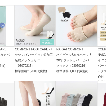
CARE
COMFORT FOOTCARE ペ
NAIGAI COMFORT
COM
本指カバ
ッツ ハイパーイオン銀加工
ハイゲージ5本指ハーフ 5
NAI
足底メッシュカバー
本指 フットカバー カバー
イ 
税抜)
（03070215）
ソックス（03070216）
バー
標準価格:1,200円(税抜)
標準価格:1,000円(税抜)
ック
め付（
標準価