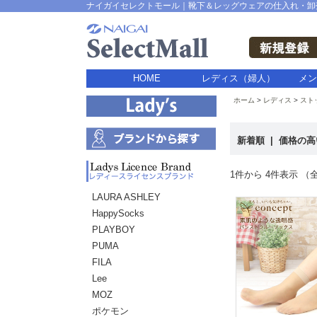
ナイガイセレクトモール｜靴下＆レッグウェアの仕入れ・卸
HOME
レディス（婦人）
メン
ホーム
レディス
スト
新着順
|
価格の
1件から 4件表示 （全
LAURA ASHLEY
HappySocks
PLAYBOY
PUMA
FILA
Lee
MOZ
ポケモン