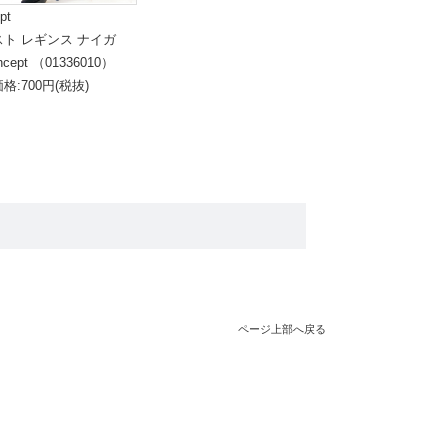
pt
スト レギンス ナイガ
ncept （01336010）
格:700円(税抜)
ページ上部へ戻る