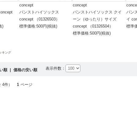
concept
concept
conce
ncept
パンストハイソックス
パンストハイソックス クイ
パン
concept （01326503）
ーン（ゆったり）サイズ
イ co
抜)
標準価格:500円(税抜)
concept （01326504）
標準価
標準価格:500円(税抜)
ッキング
表示件数：
高い順
|
価格の安い順
 4件）
1
ページ