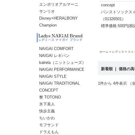
エンポリオアルマーニ
concept
サンリオ
パンストソックス co
Disney×HERALBONY
（01326501）
Champion
標準価格:500円(税
NAIGAI COMFORT
ホーム
レディス
スト
NAIGAI レギパン
kalrela（ニットシューズ）
新着順
|
価格の
NAIGAI PERFORMANCE
NAIGAI STYLE
NAIGAI TRADITIONAL
1件から 4件表示 （全
CONCEPT
整 TOTONO
氷下美人
快歩主義
ちいかわ
モフサンド
ドラえもん