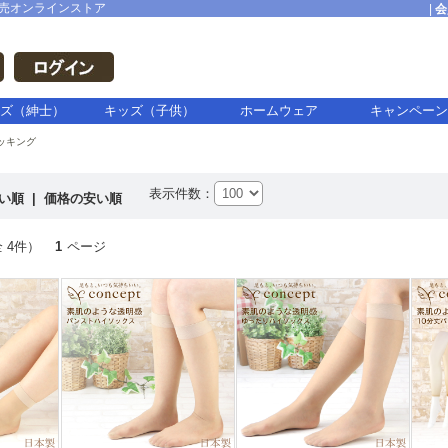
売オンラインストア
|
会
ズ（紳士）
キッズ（子供）
ホームウェア
キャンペーン
ッキング
表示件数：
高い順
|
価格の安い順
 4件）
1
ページ