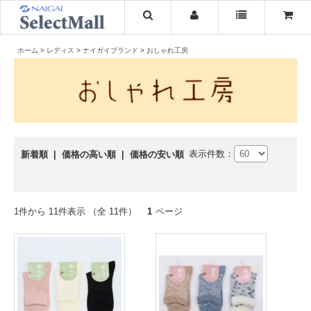
ホーム
レディス
ナイガイブランド
おしゃれ工房
表示件数：
新着順
|
価格の高い順
|
価格の安い順
1件から 11件表示 （全 11件）
1
ページ