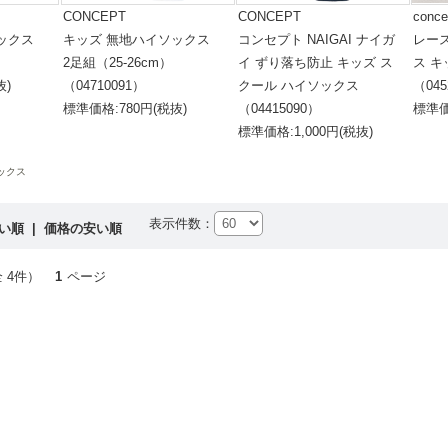
CONCEPT
CONCEPT
conce
ソックス
キッズ 無地ハイソックス
コンセプト NAIGAI ナイガ
レー
）
2足組（25-26cm）
イ ずり落ち防止 キッズ ス
ス キ
抜)
（04710091）
クール ハイソックス
（045
標準価格:780円(税抜)
（04415090）
標準価
標準価格:1,000円(税抜)
ックス
表示件数：
高い順
|
価格の安い順
 4件）
1
ページ