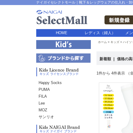
ナイガイセレクトモール｜靴下＆レッグウェアの仕入れ・卸
HOME
レディス（婦人）
メン
ホーム
キッズ
ハイソ
新着順
|
価格の
1件から 4件表示 （全
Happy Socks
PUMA
FILA
Lee
MOZ
サンリオ