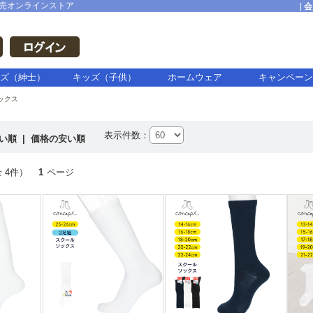
売オンラインストア
|
会
ズ（紳士）
キッズ（子供）
ホームウェア
キャンペーン
ックス
表示件数：
高い順
|
価格の安い順
 4件）
1
ページ