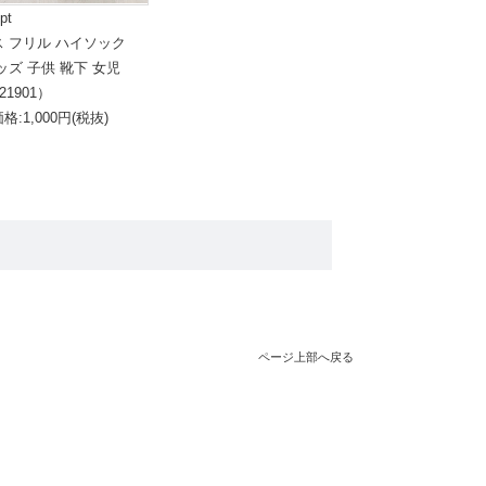
pt
ス フリル ハイソック
ッズ 子供 靴下 女児
21901）
格:1,000円(税抜)
ページ上部へ戻る