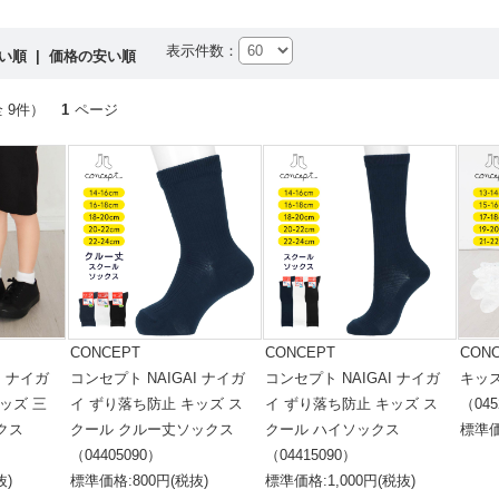
表示件数：
高い順
|
価格の安い順
 9件）
1
ページ
CONCEPT
CONCEPT
CON
I ナイガ
コンセプト NAIGAI ナイガ
コンセプト NAIGAI ナイガ
キッ
ッズ 三
イ ずり落ち防止 キッズ ス
イ ずり落ち防止 キッズ ス
（045
クス
クール クルー丈ソックス
クール ハイソックス
標準価
（04405090）
（04415090）
抜)
標準価格:800円(税抜)
標準価格:1,000円(税抜)