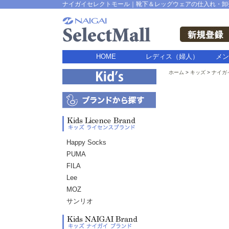
ナイガイセレクトモール｜靴下＆レッグウェアの仕入れ・卸
HOME
レディス（婦人）
メン
ホーム
キッズ
ナイガ
Happy Socks
PUMA
FILA
Lee
MOZ
サンリオ