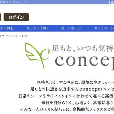
売オンラインストア
|
会
ズ（紳士）
キッズ（子供）
ホームウェア
キャンペーン
イブランド
CONCEPT