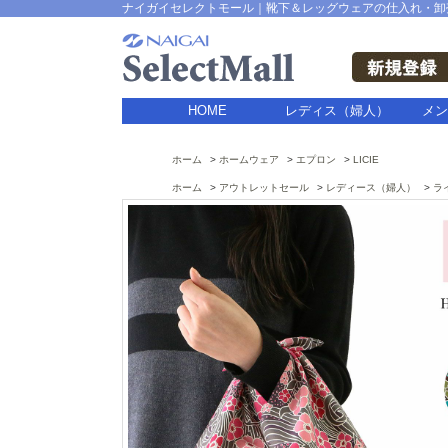
ナイガイセレクトモール｜靴下＆レッグウェアの仕入れ・卸
HOME
レディス（婦人）
メン
ホーム
ホームウェア
エプロン
LICIE
ホーム
アウトレットセール
レディース（婦人）
ラ