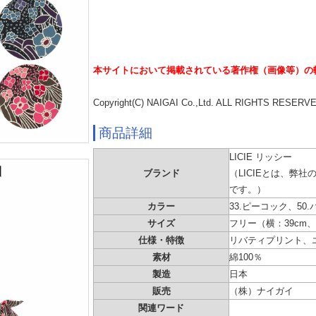
本サイトにおいて掲載されている著作権（画像等）の
Copyright(C) NAIGAI Co.,Ltd. ALL RIGHTS RESERV
商品詳細
LICIE リッシー
ブランド
（LICIEとは、弊
です。）
カラー
33.ピーコック、50
サイズ
フリー（横：39cm、
仕様・特徴
リバティプリント、
素材
綿100％
製造
日本
販売
（株）ナイガイ
関連ワード