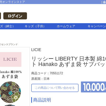
売オンラインストア
|
会
ズ（紳士）
キッズ（子供）
ホームウェア
キャンペーン
イセンスブランド
LICIE
リッシー LIBERTY 日本製 
ト Hanako あずま袋 サブ
商品コード：70551172
原産国：日本
この商品について問い合わせる
商品説明