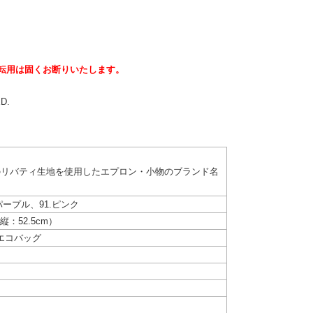
転用は固くお断りいたします。
ED.
社のリバティ生地を使用したエプロン・小物のブランド名
.パープル、91.ピンク
縦：52.5cm）
エコバッグ