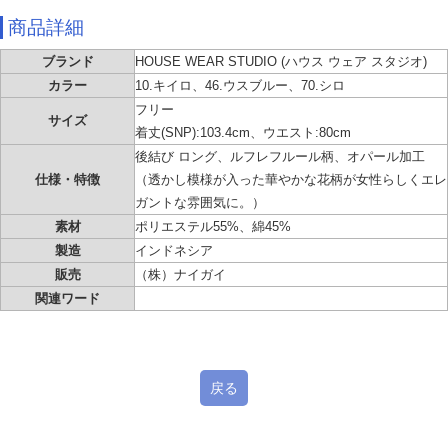
商品詳細
ブランド
HOUSE WEAR STUDIO (ハウス ウェア スタジオ)
カラー
10.キイロ、46.ウスブルー、70.シロ
フリー
サイズ
着丈(SNP):103.4cm、ウエスト:80cm
後結び ロング、ルフレフルール柄、オパール加工
仕様・特徴
（透かし模様が入った華やかな花柄が女性らしくエレ
ガントな雰囲気に。）
素材
ポリエステル55%、綿45%
製造
インドネシア
販売
（株）ナイガイ
関連ワード
戻る