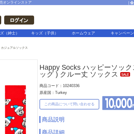
売オンラインストア
|
会
ズ（紳士）
キッズ（子供）
ホームウェア
キャンペーン
カジュアルソックス
Happy Socks ハッピーソックス
ッグ ) クルー丈 ソックス
商品コード：10240336
原産国：Turkey
この商品について問い合わせる
商品説明
商品詳細