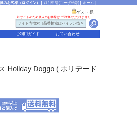
員のお客様（ログイン）
|
取引申請(ユーザ登録)
|
ホーム
|
ゲスト 様
卸サイトのため個人のお客様はご登録いただけません。
ご利用ガイド
お問い合わせ
 Holiday Doggo ( ホリデード