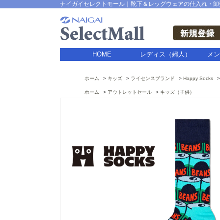
ナイガイセレクトモール｜靴下＆レッグウェアの仕入れ・卸
HOME
レディス（婦人）
メン
ホーム
キッズ
ライセンスブランド
Happy Socks
ホーム
アウトレットセール
キッズ（子供）