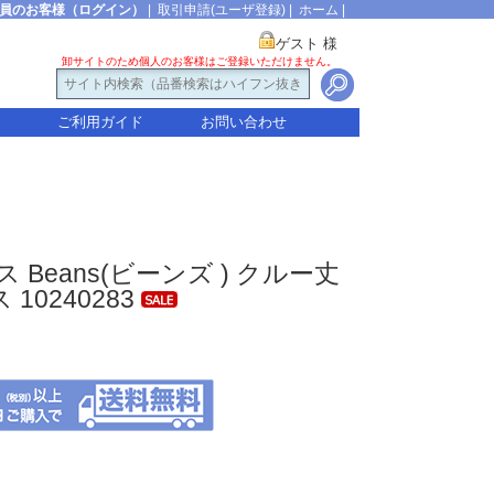
員のお客様（ログイン）
|
取引申請(ユーザ登録)
|
ホーム
|
ゲスト 様
卸サイトのため個人のお客様はご登録いただけません。
ご利用ガイド
お問い合わせ
ス Beans(ビーンズ ) クルー丈
10240283