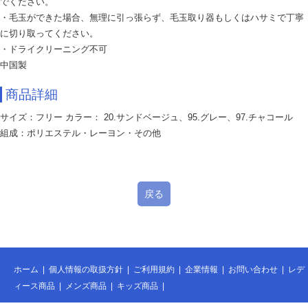
でください。
・毛玉ができた場合、無理に引っ張らず、毛玉取り器もしくはハサミで丁寧
に切り取ってください。
・ドライクリーニング不可
中国製
商品詳細
サイズ：フリー カラー： 20.サンドベージュ、95.グレー、97.チャコール
組成：ポリエステル・レーヨン・その他
戻る
ホーム
|
個人情報の取扱方針
|
ご利用規約
|
企業情報
|
お問い合わせ
|
レデ
ィース商品
|
メンズ商品
|
キッズ商品
|