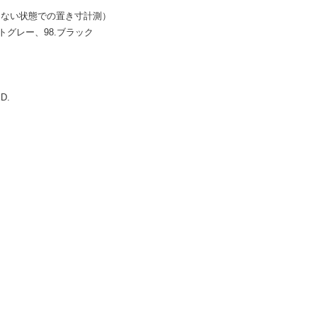
伸ばさない状態での置き寸計測）
イトグレー、98.ブラック
ED.