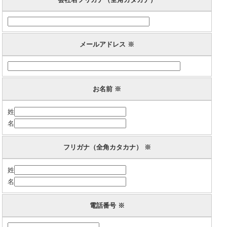
メールアドレス ※
お名前 ※
姓
名
フリガナ（全角カタカナ） ※
姓
名
電話番号 ※