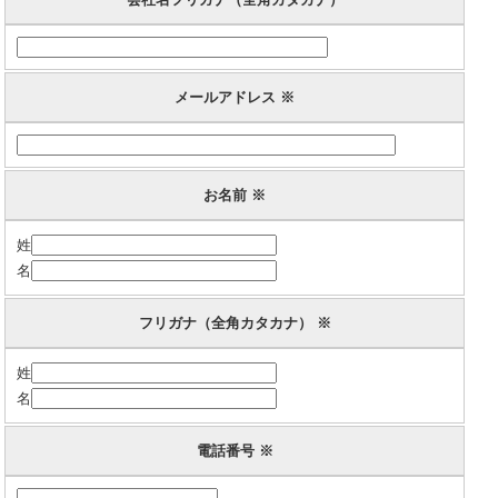
メールアドレス ※
お名前 ※
姓
名
フリガナ（全角カタカナ） ※
姓
名
電話番号 ※