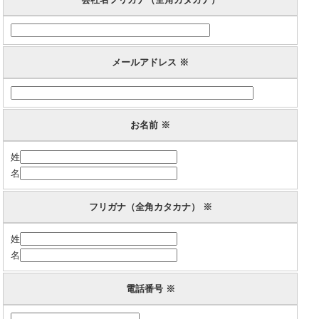
メールアドレス ※
お名前 ※
姓
名
フリガナ（全角カタカナ） ※
姓
名
電話番号 ※