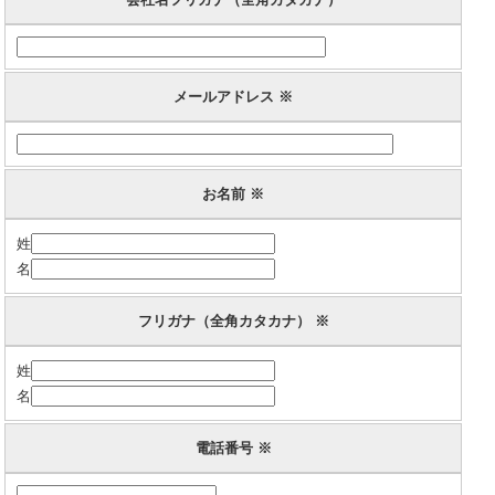
メールアドレス ※
お名前 ※
姓
名
フリガナ（全角カタカナ） ※
姓
名
電話番号 ※