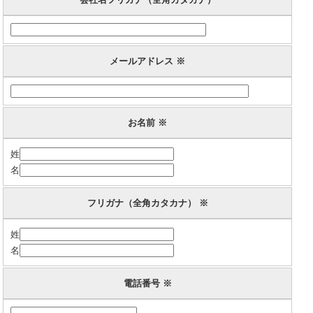
メールアドレス ※
お名前 ※
姓
名
フリガナ（全角カタカナ） ※
姓
名
電話番号 ※