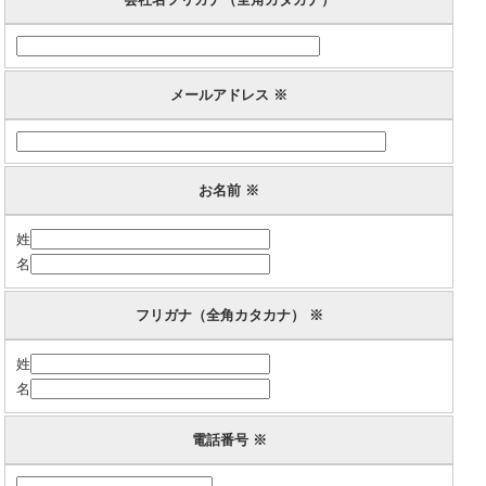
メールアドレス ※
お名前 ※
姓
名
フリガナ（全角カタカナ） ※
姓
名
電話番号 ※