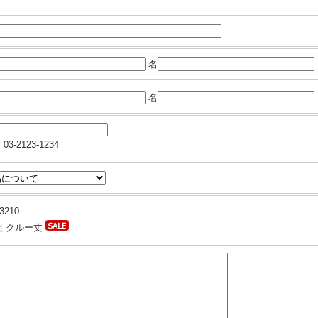
名
名
03-2123-1234
3210
組 クルー丈