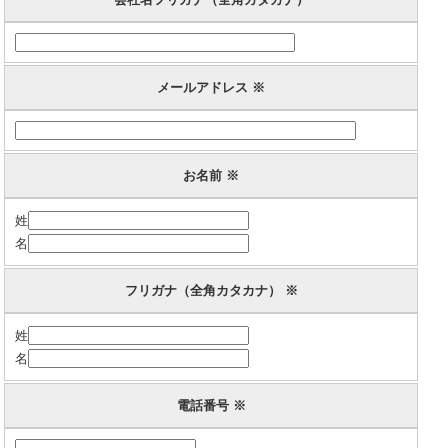
メールアドレス ※
お名前 ※
姓
名
フリガナ（全角カタカナ） ※
姓
名
電話番号 ※