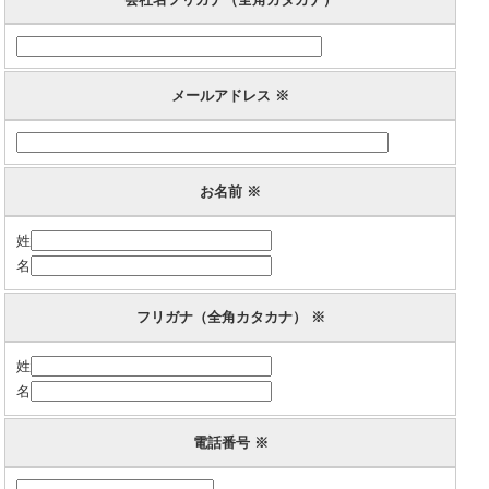
メールアドレス ※
お名前 ※
姓
名
フリガナ（全角カタカナ） ※
姓
名
電話番号 ※