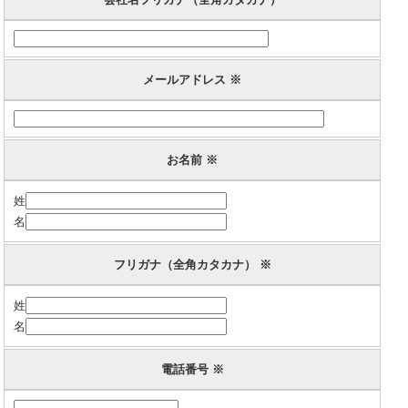
メールアドレス ※
お名前 ※
姓
名
フリガナ（全角カタカナ） ※
姓
名
電話番号 ※