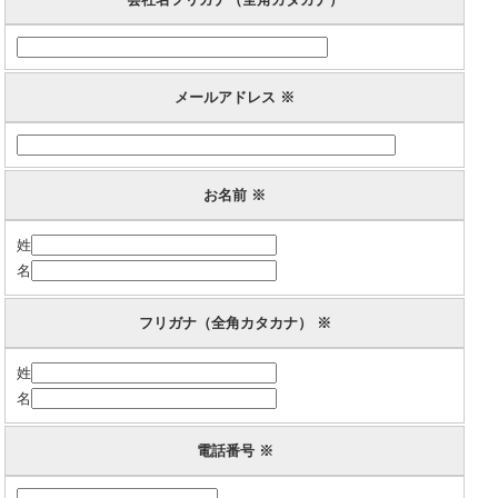
メールアドレス ※
お名前 ※
姓
名
フリガナ（全角カタカナ） ※
姓
名
電話番号 ※