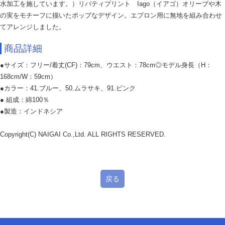
水加工を施しています。）リバティプリント Iago（イアゴ）オリーブや木
の実をモチーフに描いたポップなデザイン。エプロン用に無地を組み合わせ
てアレンジしました。
商品詳細
●サイズ：フリー/着丈(CF)：79cm、ウエスト：78cm◎モデル身長（H：
168cm/W：59cm）
●カラー：41.ブルー、50.ムラサキ、91.ピンク
● 組成：綿100％
●製造：インドネシア
Copyright(C) NAIGAI Co.,Ltd. ALL RIGHTS RESERVED.
戻る