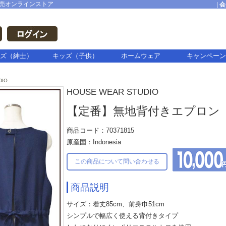
売オンラインストア
|
会
ズ（紳士）
キッズ（子供）
ホームウェア
キャンペーン
DIO
HOUSE WEAR STUDIO
【定番】無地背付きエプロン
商品コード：70371815
原産国：Indonesia
この商品について問い合わせる
商品説明
サイズ：着丈85cm、前身巾51cm
シンプルで幅広く使える背付きタイプ