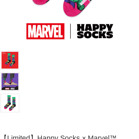
【Limited】Happy Socks × Marvel™