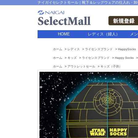
ナイガイセレクトモール｜靴下＆レッグウェアの仕入れ・卸
HOME
レディス（婦人）
メン
ホーム
レディス
ライセンスブランド
HappySocks
ホーム
キッズ
ライセンスブランド
Happy Socks
ホーム
アウトレットセール
キッズ（子供）