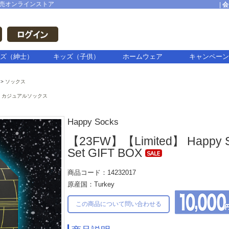
売オンラインストア
|
会
ズ（紳士）
キッズ（子供）
ホームウェア
キャンペーン
ソックス
カジュアルソックス
Happy Socks
【23FW】【Limited】 Happy Soc
Set GIFT BOX
商品コード：14232017
原産国：Turkey
この商品について問い合わせる