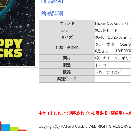
商品説明
商品詳細
ブランド
Happy Socks ハ
カラー
98.6足セット
サイズ
36-40（23-25.5cm）
クルー丈 靴下 Sta
仕様・その他
6足セット、ID:P0002
素材
綿、ナイロン、ポリ
製造
トルコ
販売
（株）ナイガイ
関連ワード
本サイトにおいて掲載されている著作権（画像等）の
Copyright(C) NAIGAI Co.,Ltd. ALL RIGHTS RESERV