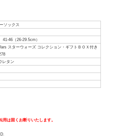
ッピーソックス
、41-46（26-29.5cm）
r Wars スターウォーズ コレクション・ギフトＢＯＸ付き
78
ウレタン
転用は固くお断りいたします。
ED.