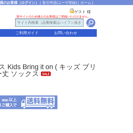
員のお客様（ログイン）
|
取引申請(ユーザ登録)
|
ホーム
|
ゲスト 様
卸サイトのため個人のお客様はご登録いただけません。
ご利用ガイド
お問い合わせ
ids Bring it on ( キッズ ブリ
ルー丈 ソックス