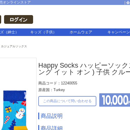
売オンラインストア
|
会
ズ（紳士）
キッズ（子供）
ホームウェア
キャンペーン
カジュアルソックス
Happy Socks ハッピーソックス K
ング イット オン ) 子供 ク
商品コード：12240055
原産国：Turkey
この商品について問い合わせる
商品説明
商品詳細