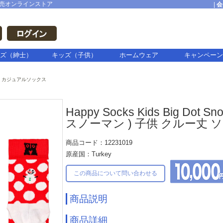
売オンラインストア
|
会
ズ（紳士）
キッズ（子供）
ホームウェア
キャンペーン
カジュアルソックス
Happy Socks Kids Big D
スノーマン ) 子供 クルー丈 
商品コード：12231019
原産国：Turkey
この商品について問い合わせる
商品説明
商品詳細