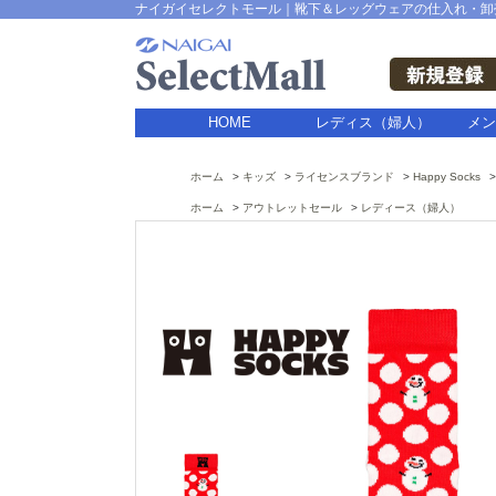
ナイガイセレクトモール｜靴下＆レッグウェアの仕入れ・卸
HOME
レディス（婦人）
メン
ホーム
キッズ
ライセンスブランド
Happy Socks
ホーム
アウトレットセール
レディース（婦人）