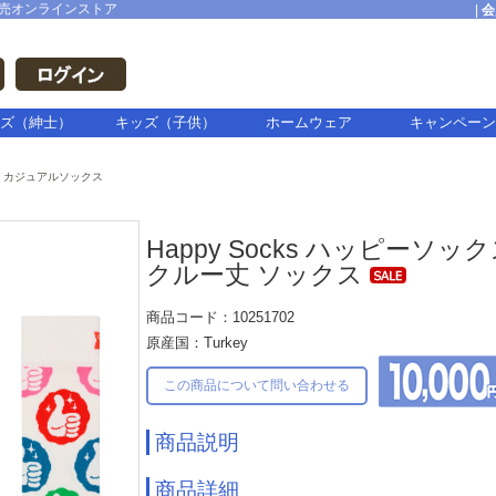
売オンラインストア
|
会
ズ（紳士）
キッズ（子供）
ホームウェア
キャンペーン
カジュアルソックス
Happy Socks ハッピーソックス
クルー丈 ソックス
商品コード：10251702
原産国：Turkey
この商品について問い合わせる
商品説明
商品詳細