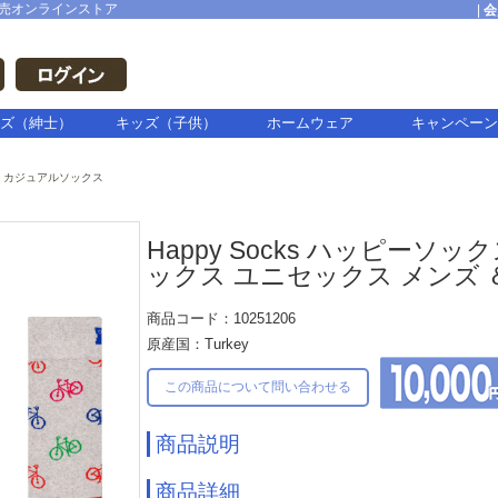
売オンラインストア
|
会
ズ（紳士）
キッズ（子供）
ホームウェア
キャンペーン
カジュアルソックス
Happy Socks ハッピーソックス
ックス ユニセックス メンズ 
商品コード：10251206
原産国：Turkey
この商品について問い合わせる
商品説明
商品詳細