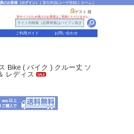
員のお客様（ログイン）
|
取引申請(ユーザ登録)
|
ホーム
|
ゲスト 様
卸サイトのため個人のお客様はご登録いただけません。
ご利用ガイド
お問い合わせ
 Bike ( バイク ) クルー丈 ソ
＆ レディス