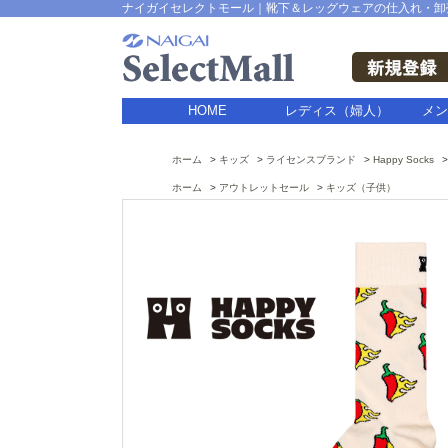
ナイガイセレクトモール｜靴下＆レッグウェアの仕入れ・卸
HOME
レディス（婦人）
メン
ホーム
キッズ
ライセンスブランド
Happy Socks
ホーム
アウトレットセール
キッズ（子供）