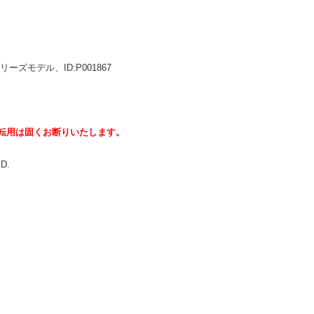
ーズモデル、ID:P001867
転用は固くお断りいたします。
ED.