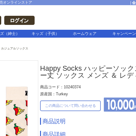
売オンラインストア
|
会
ズ（紳士）
キッズ（子供）
ホームウェア
キャンペーン
カジュアルソックス
Happy Socks ハッピーソックス
ー丈 ソックス メンズ ＆ レディー
商品コード：10240374
原産国：Turkey
この商品について問い合わせる
商品説明
商品詳細