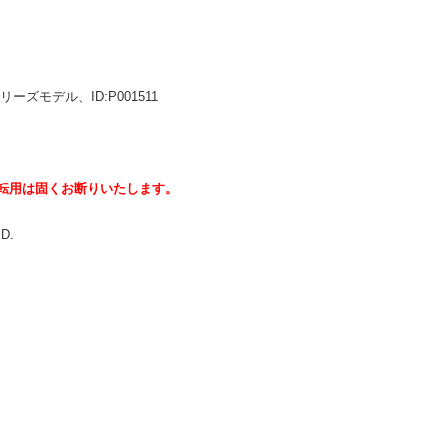
ーズモデル、ID:P001511
転用は固くお断りいたします。
ED.